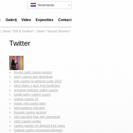
Nederlands
e
Galerij
Video
Exposities
Contact
Serie "Off & Online”
Serie “Secret Stories”
Twitter
monte carlo casino quotes
party casino app download
bob casino no deposit code 2022
pitch black x jack frost fanfiction
grootste winkans online casino
single party casino zurich
unique casino 10
magic red casino fake
betrouwbare goksites
huuuge casino jackpot
slot machine free play download
slots casino vegas
casino games no deposit free spins
holland casino personeel inloggen