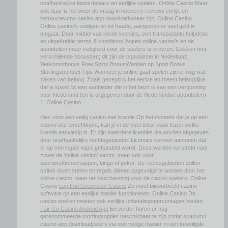
onafhankelijke beoordelaars en eerlijke spelers. Online Casino Maar
ook daar is het weer de vraag in hoeverre reviews eerlijk en
betroucasumo casino app downloadwbaar zijn. Online Casino
Online casino’s nodigen uit tot fraude, aangezien er veel geld in
omgaat. Door middel van lokale licenties, een transparante helpdesk
en uitgebreide ‘terms & conditions’ hopen online casino’s en de
autoriteiten meer veiligheid voor de spelers te creëren. Gokken met
verschillende bonussen; dit zijn de populairste in Nederland:
Welkomstbonus Free Spins BonusWedden op Sport Bonus
Stortingsbonus5 Tips Wanneer je online gaat spelen zijn er nog wat
zaken van belang. Zoals gezegd is het eerste en meest belangrijke
dat je speelt bij een aanbieder die in het bezit is van een vergunning
voor Nederland (en is uitgegeven door de Nederlandse autoriteiten)
1. Online Casino
Kies voor een veilig casino met licentie Op het moment dat je op een
casino site terechtkomt, kan je in de voet tekst vaak lezen welke
licentie aanwezig is. Er zijn meerdere licenties die worden afgegeven
door onafhankelijke rechtsgebieden. Licenties kunnen aantonen dat
er op een legale wijze gehandeld wordt. Deze worden verstrekt voor
zowel de ‘online casino’ sector, maar ook voor
sportweddenschappen, bingo of poker. De rechtsgebieden zullen
strikte eisen stellen en regels dienen opgevolgd te worden door het
online casino, weer ter bescherming voor de casino spelers. Online
Casino
Log Into Grosvenor Casino
Zo moet bijvoorbeeld casino
software op een eerlijke manier functioneren. Online Casino De
casino spellen moeten ook eerlijke uitbetalingspercentages bieden.
Fair Go Casino Android App
En verder horen er nog
gerenommeerde stortingsopties beschikbaar te zijn zodat scasumo
casino app downloadpelers via een veilige manier in een beveiligde