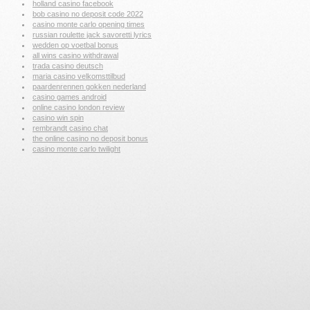
holland casino facebook
bob casino no deposit code 2022
casino monte carlo opening times
russian roulette jack savoretti lyrics
wedden op voetbal bonus
all wins casino withdrawal
trada casino deutsch
maria casino velkomsttilbud
paardenrennen gokken nederland
casino games android
online casino london review
casino win spin
rembrandt casino chat
the online casino no deposit bonus
casino monte carlo twilight