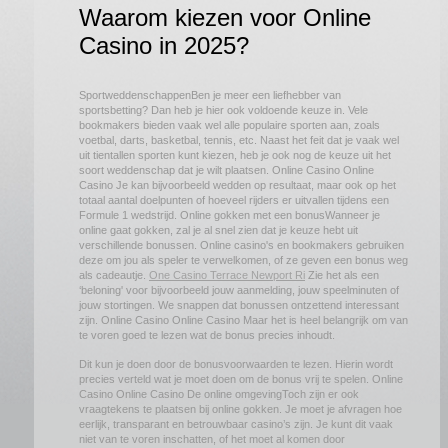
Waarom kiezen voor Online
Casino in 2025?
SportweddenschappenBen je meer een liefhebber van
sportsbetting? Dan heb je hier ook voldoende keuze in. Vele
bookmakers bieden vaak wel alle populaire sporten aan, zoals
voetbal, darts, basketbal, tennis, etc. Naast het feit dat je vaak wel
uit tientallen sporten kunt kiezen, heb je ook nog de keuze uit het
soort weddenschap dat je wilt plaatsen. Online Casino Online
Casino Je kan bijvoorbeeld wedden op resultaat, maar ook op het
totaal aantal doelpunten of hoeveel rijders er uitvallen tijdens een
Formule 1 wedstrijd. Online gokken met een bonusWanneer je
online gaat gokken, zal je al snel zien dat je keuze hebt uit
verschillende bonussen. Online casino's en bookmakers gebruiken
deze om jou als speler te verwelkomen, of ze geven een bonus weg
als cadeautje.
One Casino Terrace Newport Ri
Zie het als een
‘beloning' voor bijvoorbeeld jouw aanmelding, jouw speelminuten of
jouw stortingen. We snappen dat bonussen ontzettend interessant
zijn. Online Casino Online Casino Maar het is heel belangrijk om van
te voren goed te lezen wat de bonus precies inhoudt.
Dit kun je doen door de bonusvoorwaarden te lezen. Hierin wordt
precies verteld wat je moet doen om de bonus vrij te spelen. Online
Casino Online Casino De online omgevingToch zijn er ook
vraagtekens te plaatsen bij online gokken. Je moet je afvragen hoe
eerlijk, transparant en betrouwbaar casino’s zijn. Je kunt dit vaak
niet van te voren inschatten, of het moet al komen door