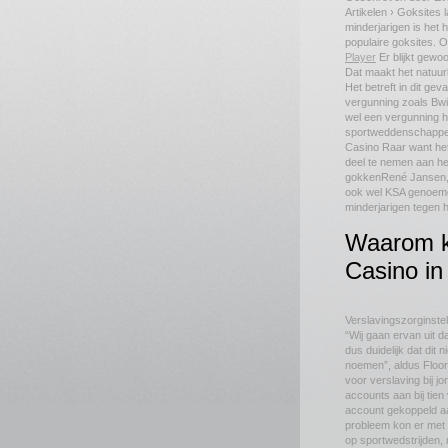
Artikelen › Goksites
minderjarigen is het 
populaire goksites. 
Player
Er blijkt gewo
Dat maakt het natuur
Het betreft in dit ge
vergunning zoals Bwi
wel een vergunning h
sportweddenschappen
Casino Raar want het
deel te nemen aan h
gokkenRené Jansen, b
ook wel KSA genoemd
minderjarigen tegen h
Waarom k
Casino in
Verslavingszorginstel
“Wij gaan ervan uit d
dus duidelijk dat dit n
noemen”, aldus Floor
voor verslaving bij 
accounts aan bij tien
account gekoppeld a
probleem kon er me
op sportwedstrijden,