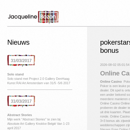
Nieuws
pokerstar
bonus
31/03/2017
2026-08-02 05:01:54
Online Ca
Solo stand
Solo stand met Project 2.0 Gallery DenHaag
Online Casino
Poker
Kunst RAI Art Amsterdam van 31/5 -5/6 2017
Poker is een leuke p
dealer. Dit spel is o
een ander bekend sof
meerdere manieren om 
31/03/2017
Online Casino Onlin
proberen de dealer 
uit drie kaarten. Pla
Abstract Stories
ronde. Online Casino 
Mijn werk “Abstract Stories” te zien bij
3+3 bonus als zijwe
Absolute Art Gallery Knokke België Van 1-23
weddenschappen zijn u
april 2017
Nieuws Free Online 