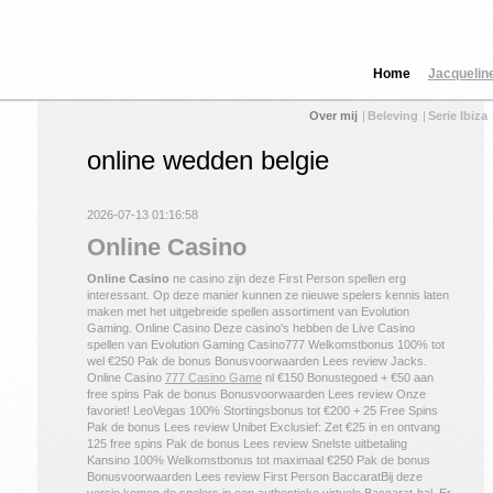
Home
Jacquelin
Over mij
Beleving
Serie Ibiza
online wedden belgie
2026-07-13 01:16:58
Online Casino
Online Casino
ne casino zijn deze First Person spellen erg
interessant. Op deze manier kunnen ze nieuwe spelers kennis laten
maken met het uitgebreide spellen assortiment van Evolution
Gaming. Online Casino Deze casino's hebben de Live Casino
spellen van Evolution Gaming Casino777 Welkomstbonus 100% tot
wel €250 Pak de bonus Bonusvoorwaarden Lees review Jacks.
Online Casino
777 Casino Game
nl €150 Bonustegoed + €50 aan
free spins Pak de bonus Bonusvoorwaarden Lees review Onze
favoriet! LeoVegas 100% Stortingsbonus tot €200 + 25 Free Spins
Pak de bonus Lees review Unibet Exclusief: Zet €25 in en ontvang
125 free spins Pak de bonus Lees review Snelste uitbetaling
Kansino 100% Welkomstbonus tot maximaal €250 Pak de bonus
Bonusvoorwaarden Lees review First Person BaccaratBij deze