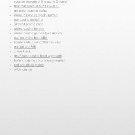
russian roulette online game 2 player
fruit machines in pubs covid 19
mr green casino malta
online casino echtgeld spielen
top casino online nz
slotwolf promo code
online casino heroes
online casino games fake money
casino online best offer
liberty slots casino 20$ free chip
casino live 365
x blackjack
gta 5 best casino heist approach
holland casino corona maatregelen
red and black jacket
wildz casino