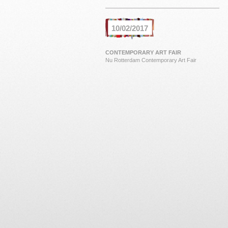
10/02/2017
CONTEMPORARY ART FAIR
Nu Rotterdam Contemporary Art Fair