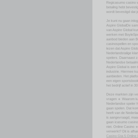
Regicasumo casino we
betaling hebt bevestig
wordt bevestigd dat jo
Je kunt nu gaan inlog
Aspire GlobalDe sam
van Aspire Global ku
werken met BoyleSpor
aanbod bieden aan Bo
casinospellen en sp
lezen dat Aspire Glo
Nederlandstalige kla
spelers. Daarnaast z
Nederlandse betaalme
Aspire Global is ee
industrie. Hiermee k
aanbieden. Het platf
een eigen sportsboo
het bedrijf actief in
Deze markten zijn ve
vragen 🔹 Waarom kan
Nederlandse speler he
gaan spelen. Dat kom
heeft van de Nederl
is aangevraagd, maar
gaan icasumo casin
niet. Online Casino 
verwerkt? Dit is afhan
Casino Gta 5 Online 