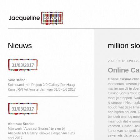
Nieuws
million sl
2026-07-18 13:03:22
31/03/2017
Online Ca
Online Casino
ebben
Solo stand
momenten, leveren je 
Solo stand met Project 2.0 Gallery DenHaag
manier om dit te doen
Kunst RAI Art Amsterdam van 31/5 -5/6 2017
Casino Bonus Youtu
moet je stoppen. Nad
je stoppen. Het maakt 
houdt) wat deze limiet
31/03/2017
aan blijven houden. D
behoedt om nog meer 
maar ook dat je soms
Abstract Stories
verlaten. Online Cas
Mijn werk “Abstract Stories” te zien bij
kunst van het gedisci
Absolute Art Gallery Knokke België Van 1-23
zeker iets dat je zo
april 2017