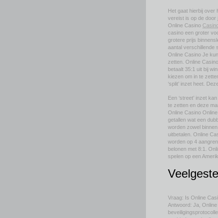
Het gaat hierbij over
vereist is op de door
Online Casino
Casino
casino een groter voor
grotere prijs binnens
aantal verschillende s
Online Casino Je kunt
zetten. Online Casino
betaalt 35:1 uit bij 
kiezen om in te zetten
‘split’ inzet heet. De
Een ‘street’ inzet kan
te zetten en deze mani
Online Casino Online
getallen wat een dubb
worden zowel binnen al
uitbetalen. Online Ca
worden op 4 aangrenze
belonen met 8:1. Onl
spelen op een Amerik
Veelgest
Vraag: Is Online Casi
Antwoord: Ja, Online 
beveiligingsprotocoll