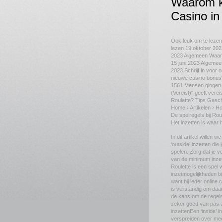
Waarom k
Casino in
Ook leuk om te leze
lezen 19 oktober 20
2023 Algemeen Waaro
15 juni 2023 Algemee
2023 Schrijf in voor 
nieuwe casino bonus?
1561 Mensen gingen u
(Vereist)" geeft verei
Roulette? Tips Gesch
Home › Artikelen › Ho
De spelregels bij Roul
Het inzetten is waar 
In dit artikel willen 
‘outside’ inzetten die
spelen. Zorg dat je v
van de minimum inzet 
Roulette is een spel 
inzetmogelijkheden bi
want bij ieder online 
is verstandig om daar
de kans om de regels
zeker goed van pas al
inzettenEen ‘inside’ i
verspreiden over mee