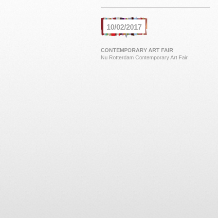
10/02/2017
CONTEMPORARY ART FAIR
Nu Rotterdam Contemporary Art Fair