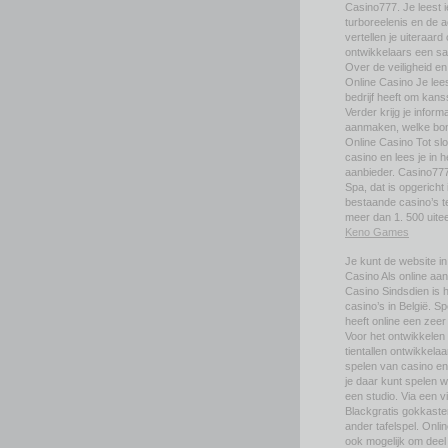
Casino777. Je leest 
turboreelenis en de 
vertellen je uiteraard
ontwikkelaars een s
Over de veiligheid en
Online Casino Je lee
bedrijf heeft om kan
Verder krijg je infor
aanmaken, welke bonu
Online Casino Tot sl
casino en lees je in 
aanbieder. Casino77
Spa, dat is opgerich
bestaande casino’s te
meer dan 1. 500 uit
Keno Games
Je kunt de website in
Casino Als online aan
Casino Sindsdien is h
casino’s in België. S
heeft online een zeer
Voor het ontwikkele
tientallen ontwikkelaa
spelen van casino en 
je daar kunt spelen 
een studio. Via een v
Blackgratis gokkasten
ander tafelspel. Onli
ook mogelijk om deel