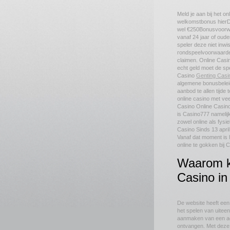
Meld je aan bij het o
welkomstbonus hier
wel €250Bonusvoorwa
vanaf 24 jaar of oud
speler deze niet in
rondspeelvoorwaarden
claimen. Online Casi
echt geld moet de spe
Casino
Genting Casi
algemene bonusbeleid 
aanbod te allen tijde 
online casino met vee
Casino Online Casino I
is Casino777 namelijk 
zowel online als fys
Casino Sinds 13 april
Vanaf dat moment is 
online te gokken bij
Waarom k
Casino in
De website heeft een
het spelen van uiteen
aanmaken van een ac
ontvangen. Met deze 