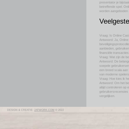
presentator je bijstaa
betreffende spel. Onl
worden aangeboden z
Veelgest
Vraag: Is Online Casi
Antwoord: Ja, Online 
beveiligingsprotocoll
aanbieden, gebruike
financiële transactie
Vraag: Wat zijn de b
Antwoord: De belangr
soepele gebruikerser
een breed scala aan 
van moderne spelers
Vraag: Hoe kies ik h
Antwoord: Om het bes
altijd controleren op 
gebruikersrecensies
vergelijken.
DESIGN & CREATIE:
2ATWORK.COM
© 2022