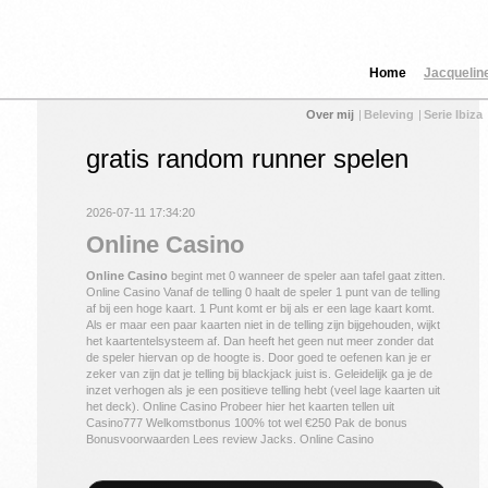
Home
Jacquelin
Over mij
Beleving
Serie Ibiza
gratis random runner spelen
2026-07-11 17:34:20
Online Casino
Online Casino
begint met 0 wanneer de speler aan tafel gaat zitten.
Online Casino Vanaf de telling 0 haalt de speler 1 punt van de telling
af bij een hoge kaart. 1 Punt komt er bij als er een lage kaart komt.
Als er maar een paar kaarten niet in de telling zijn bijgehouden, wijkt
het kaartentelsysteem af. Dan heeft het geen nut meer zonder dat
de speler hiervan op de hoogte is. Door goed te oefenen kan je er
zeker van zijn dat je telling bij blackjack juist is. Geleidelijk ga je de
inzet verhogen als je een positieve telling hebt (veel lage kaarten uit
het deck). Online Casino Probeer hier het kaarten tellen uit
Casino777 Welkomstbonus 100% tot wel €250 Pak de bonus
Bonusvoorwaarden Lees review Jacks. Online Casino