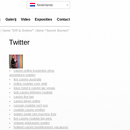
Nederlands
e
Galerij
Video
Exposities
Contact
Serie "Off & Online”
Serie “Secret Stories”
Twitter
casino online kostenlos ohne
anmeldung spielen
live casino australia
online roulette voor geld
lotus hotel e casino las vegas
bob casino lightning roulette
casino live bet
casino bingo online
russian roulette nerf gun
roulette casino english
golden eagle slot machine free
live casino roulette big wins
vintage gokkasten spelen
holland casino hoofdkantoor vacatures