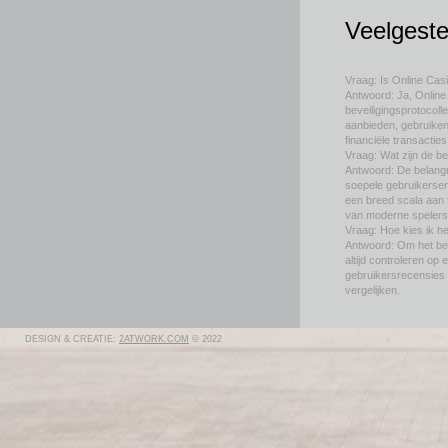
Veelgest
Vraag: Is Online Casi
Antwoord: Ja, Online 
beveiligingsprotocoll
aanbieden, gebruike
financiële transactie
Vraag: Wat zijn de b
Antwoord: De belangr
soepele gebruikerser
een breed scala aan 
van moderne spelers
Vraag: Hoe kies ik h
Antwoord: Om het bes
altijd controleren op 
gebruikersrecensies
vergelijken.
DESIGN & CREATIE:
2ATWORK.COM
© 2022