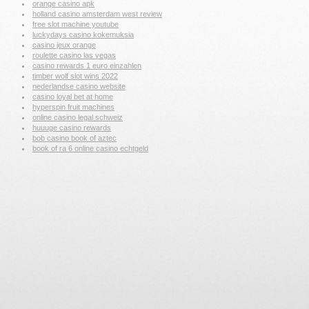
orange casino apk
holland casino amsterdam west review
free slot machine youtube
luckydays casino kokemuksia
casino jeux orange
roulette casino las vegas
casino rewards 1 euro einzahlen
timber wolf slot wins 2022
nederlandse casino website
casino loyal bet at home
hyperspin fruit machines
online casino legal schweiz
huuuge casino rewards
bob casino book of aztec
book of ra 6 online casino echtgeld