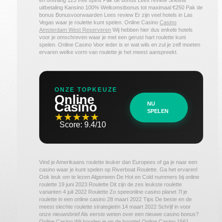
en ontvang 125 free spins Pak de bonus Lees review Snelste
uitbetaling Kansino 100% Welkomstbonus tot maximaal €250 Pak de
bonus Bonusvoorwaarden Lees review Er zijn veel hotels in Las
Vegas waar je roulette kunt spelen. Online Casino
Casino
Amsterdam West Reserveren
Wij hebben hier dus enkele hotels
voor je omschreven waar je met een gerust hart roulette kunt
spelen. Online Casino Voor ieder is er wat wils en zul je zelf moeten
ervaren welke vorm van roulette je het meest aanspreekt.
ONZE TOPKEUZE
Online
Casino
NU
SPELEN
★★★★★
Score: 9.4/10
Vind je Amerikaans roulette leuker dan Europees of ga je naar een
casino waar je kunt spelen op Riverboat Roulette. Ga het ervaren!
Ook leuk om te lezen Algemeen De Hot en Cold nummers bij online
roulette 19 juni 2023 Roulette Dit zijn de zes leukste roulette
varianten 4 juli 2022 Roulette Zo speeonline casino planet 7l je
roulette in een online casino 28 maart 2022 Tips De beste en de
meest slechte roulette strategieën 14 maart 2022 Schrijf in voor
onze nieuwsbrief Als eerste weten over een nieuwe casino bonus?
Online Casino Wij houden je op de hoogte! Online Casino 1561