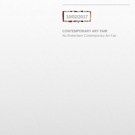
10/02/2017
CONTEMPORARY ART FAIR
Nu Rotterdam Contemporary Art Fair