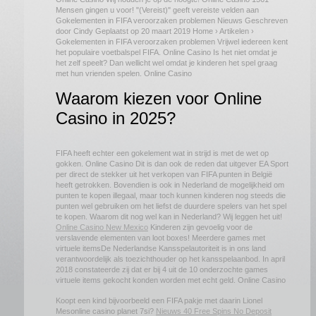
Mensen gingen u voor! "(Vereist)" geeft vereiste velden aan
Gokelementen in FIFA veroorzaken problemen Nieuws Geschreven
door Cindy Geplaatst op 20 maart 2019 Home › Artikelen ›
Gokelementen in FIFA veroorzaken problemen Vrijwel iedereen kent
het populaire voetbalspel FIFA. Online Casino Is het niet omdat je
het zelf speelt? Dan wellicht wel omdat je kinderen het spel graag
met hun vrienden spelen. Online Casino
Waarom kiezen voor Online
Casino in 2025?
FIFA heeft echter een gokelement wat in strijd is met de wet op
gokken. Online Casino Dit is dan ook de reden dat uitgever EA Sport
per direct de stekker uit het verkopen van FIFA punten in België
heeft getrokken. Bovendien is ook in Nederland de mogelijkheid om
punten te kopen illegaal, maar toch kunnen kinderen nog steeds die
punten wel gebruiken om het liefst de duurdere spelers van het spel
te kopen. Waarom dit nog wel kan in Nederland? Wij leggen het uit!
Online Casino New Mexico
Kinderen zijn gevoelig voor de
verslavende elementen van loot boxes! Meerdere games met
virtuele itemsDe Nederlandse Kansspelautoriteit is in ons land
verantwoordelijk als toezichthouder op het kansspelaanbod. In april
2018 constateerde zij dat er bij 4 uit de 10 onderzochte games
virtuele items gekocht konden worden met echt geld. Online Casino
Koopt een kind bijvoorbeeld een FIFA pakje met daarin Lionel
Mesonline casino planet 7si?
Nieuws 40 Free Spins No Deposit