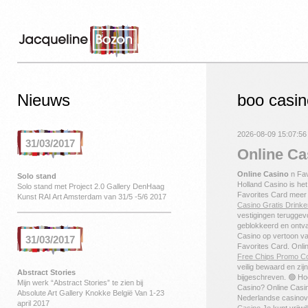
Nieuws
boo casin
2026-08-09 15:07:56
31/03/2017
Online Ca
Online Casino
n Fav
Solo stand
Holland Casino is het
Solo stand met Project 2.0 Gallery DenHaag
Favorites Card meer
Kunst RAI Art Amsterdam van 31/5 -5/6 2017
Casino Gratis Drinke
vestigingen teruggevon
geblokkeerd en ontva
Casino op vertoon van
31/03/2017
Favorites Card. Onli
Free Chips Promo C
veilig bewaard en zij
Abstract Stories
bijgeschreven. 🟢 Ho
Mijn werk “Abstract Stories” te zien bij
Casino? Online Casin
Absolute Art Gallery Knokke België Van 1-23
Nederlandse casinov
april 2017