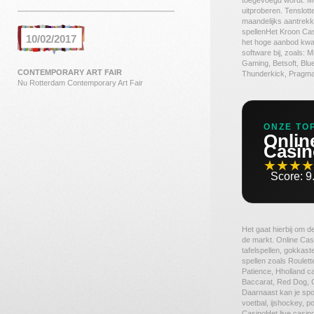
toegevoegd wordt. Met
uitproberen. Tenslott
maandelijks aantrekk
spellenHet Kroon Cas
10/02/2017
het hoge aanbod kwali
software bij, zoals:
Gaming, Betsoft, Blu
CONTEMPORARY ART FAIR
Thunderkick, Pragmat
Nu Rotterdam Contemporary Art Fair
ONZE TO
Onlin
Casin
★★★★
Score: 9
Het gaat hierbij om d
de markt. Online Cas
tafelspellen, gokkas
spellen zoals Roulett
Patience, Hholland c
Baccarat, Red Dog, 
Daarnaast kan je spo
voetbal, ijshockey, p
CasinoHet live casin