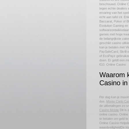
beschouwd. Online Cas
tegen echte dealers 
ervaring van het spele
echt aan tafel zit. En
Baccarat, Poker of Bl
Evolution Gaming en
softwareontwikkelaar
games met hoge kwal
de belangrijkste zaken
geschikt casino uitki
kan je betalen met V
PaySafeCard, Skrill o
of EcoPayz gebruike
doen. Er geldt een mi
€10. Online Casino
Waarom k
Casino in
Per dag kan je maxima
dus.
Monte Carlo Ca
de uitbetalingen zo s
Casino Mobile
Dit is 
online casino. Onlin
te betalen om geld te 
Online Casino Helpde
waardveiligheidDe kla