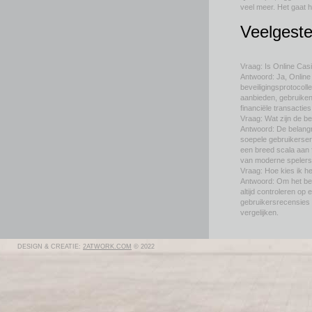
veel meer. Het gaat h
Veelgest
Vraag: Is Online Casi
Antwoord: Ja, Online 
beveiligingsprotocoll
aanbieden, gebruike
financiële transactie
Vraag: Wat zijn de b
Antwoord: De belangr
soepele gebruikerser
een breed scala aan 
van moderne spelers
Vraag: Hoe kies ik h
Antwoord: Om het bes
altijd controleren op 
gebruikersrecensies
vergelijken.
DESIGN & CREATIE:
2ATWORK.COM
© 2022