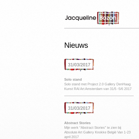
Nieuws
31/03/2017
Solo stand
Solo stand met Project 2.0 Gallery DenHaag
Kunst RAI Art Amsterdam van 31/5 -5/6 2017
31/03/2017
Abstract Stories
Mijn werk “Abstract Stories” te zien bij
Absolute Art Gallery Knokke België Van 1-23
april 2017