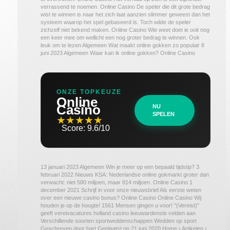
verrassend te noemen. Online Casino De speler die dit grote bedrag
wist te winnen is naar het zich laat aanzien slimmer geweest dan het
systeem waarop het spel gebaseerd is. Toch wilde de speler
zichzelf niet bekend maken. Online Casino Wie weet doet ie ooit nog
een keer mee om wellicht een nog groter bedrag te winnen. Ook
leuk om te lezen Algemeen Wat maakt online gokken zo populair 8
juni 2023 Algemeen Waar kan ik online gokken? Online Casino
ONZE TOPKEUZE
Online
Casino
NU
SPELEN
★★★★★
Score: 9.6/10
13 januari 2023 Algemeen Win je meer op een bepaald tijdstip? 3
februari 2022 Nieuws KSA: Nederlandse online gokmarkt groter dan
verwacht: niet 580 miljoen, maar 814 miljoen. Online Casino 1
december 2021 Schrijf in voor onze nieuwsbrief Als eerste weten
over een nieuwe casino bonus? Online Casino Online Casino Wij
houden je op de hoogte! 1561 Mensen gingen u voor! "(Vereist)"
geeft vereivacatures holland casino leeuwardenste velden aan
Verschillende soorten sportweddenschappen Wedden op sport
Geschreven door bart Geplaatst op 21 juni 2020 Home › Artikelen ›