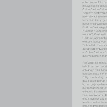
online live roulette 
nieuwe casino bonus?
Online Casino Online
(Vereist)" geeft ver
heeft al wat internati
Nederland kun je gen
hoogste uitbetalings
Goldrun Casino Algeh
7,6Bonus7,5Spellen8,
website7,9Snelheid U
Goldrun Casino heb je
welkomstbonus voor 
Dit houdt de ‘Bonus 
accepteert, ontvang j
w. Online Casino v. 
maximum bonusbedrag
Hoe werkt de bonus? 
behulp van een voorbe
ontvang je 10% bonus
betekent dat je met 
€50 je stortbedrag, 
gaat spelen gebruik j
is, dan ga je spelen
niet rondgespeeld te 
uitbetaald kunnen w
BonusvoorwaardenHe
ontvangen per dag is 
meebest online live r
bonusbedrag gelimitee