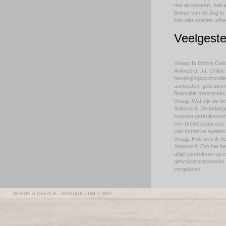
niet accepteert, heb
Bonus van de dag te a
kan niet worden uitb
Veelgest
Vraag: Is Online Casi
Antwoord: Ja, Online 
beveiligingsprotocoll
aanbieden, gebruike
financiële transactie
Vraag: Wat zijn de b
Antwoord: De belangr
soepele gebruikerser
een breed scala aan 
van moderne spelers
Vraag: Hoe kies ik h
Antwoord: Om het bes
altijd controleren op 
gebruikersrecensies
vergelijken.
DESIGN & CREATIE:
2ATWORK.COM
© 2022