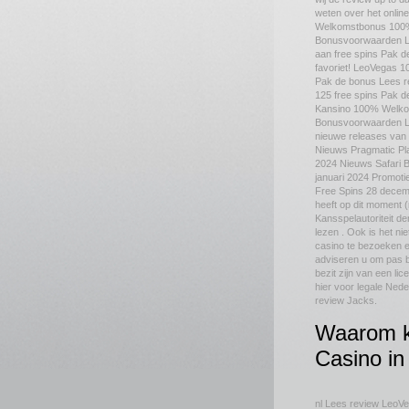
weten over het online
Welkomstbonus 100%
Bonusvoorwaarden Le
aan free spins Pak 
favoriet! LeoVegas 1
Pak de bonus Lees re
125 free spins Pak d
Kansino 100% Welko
Bonusvoorwaarden Le
nieuwe releases van P
Nieuws Pragmatic Play
2024 Nieuws Safari B
januari 2024 Promoti
Free Spins 28 decemb
heeft op dit moment 
Kansspelautoriteit de
lezen . Ook is het ni
casino te bezoeken e
adviseren u om pas bi
bezit zijn van een lic
hier voor legale Ne
review Jacks.
Waarom k
Casino in
nl Lees review LeoVe