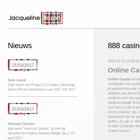
Nieuws
888 casin
2026-07-11 14:55:14
31/03/2017
Online Ca
Online Casino
amde 
Solo stand
combinatie van symbo
Solo stand met Project 2.0 Gallery DenHaag
in aanmerking voor e
Kunst RAI Art Amsterdam van 31/5 -5/6 2017
winlijnen aan boord 
winlijnen over het sp
winlijnen tegelijk br
zich mee en dat is j
31/03/2017
enorm populair zijn.
populariteit zijn de s
treffen. Zo zijn er W
Abstract Stories
Scatter symbolen die 
Mijn werk “Abstract Stories” te zien bij
Online Casino
Absolute Art Gallery Knokke België Van 1-23
april 2017