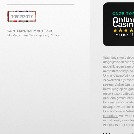
ONZE TO
10/02/2017
Onlin
Casin
★★★★
CONTEMPORARY ART FAIR
Score: 9
Nu Rotterdam Contemporary Art Fair
Vaak bevatten videos
mogelijkheden die erg
mogelijkheden zien de
computerspelletje wa
Online Casino 3d vid
verwarrend zijn, want
spelen. Online Casino
betrekking op de gea
nieuwe soort videoslo
echt een gevoel van 
kunnen grafische ele
bewegen waardoor he
Online Casino Onlin
Nederland
Wie weet d
virtual reality compl
videoslots kunt spele