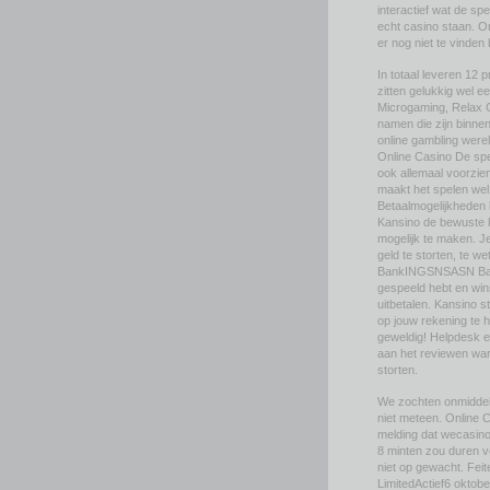
interactief wat de sp
echt casino staan. On
er nog niet te vinden 
In totaal leveren 12 
zitten gelukkig wel e
Microgaming, Relax G
namen die zijn binnen
online gambling were
Online Casino De spel
ook allemaal voorzien
maakt het spelen wel 
Betaalmogelijkheden 
Kansino de bewuste 
mogelijk te maken. J
geld te storten, te
BankINGSNSASN Ban
gespeeld hebt en winst
uitbetalen. Kansino s
op jouw rekening te h
geweldig! Helpdesk e
aan het reviewen war
storten.
We zochten onmiddelij
niet meteen. Online 
melding dat wecasino 
8 minten zou duren 
niet op gewacht. Fe
LimitedActief6 oktob