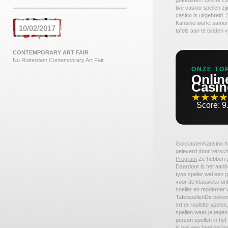
gokkasten. Online Ca
live casino spellen z
casino is uitgebreid.
Kansino werkt samen
10/02/2017
tafels aan te bieden 
CONTEMPORARY ART FAIR
Nu Rotterdam Contemporary Art Fair
ONZE TO
Onlin
Casin
★★★★
Score: 9
GokkastenKansino he
geleverd door versch
Program
Ze hebben g
Daardoor is het aanb
type speler wel een 
voor de klassieke onl
sneller en moderner 
TafelspellenDe beken
ert er roulette spelen
spellen waar je tegen
person spellen in het l
is wel een heel gerin